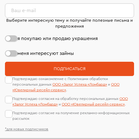
комиссионных украшений и часов смотрите на
лабораторий
странице
«Возврат украшений»
.
Ваш e-mail
Выберите интересную тему и получайте полезные письма и
предложения
я покупаю или продаю украшения
меня интересуют займы
ПОДПИСАТЬСЯ
Подтверждаю ознакомление с Политиками обработки
персональных данных
ООО «Залог Успеха «Ломбард»
и
ООО
«Ювелирный ресейл-сервиc»
.
Подтверждаю согласия на обработку персональных данных
ООО
«Залог Успеха «Ломбард»
и
ООО «Ювелирный ресейл-сервиc»
.
Подтверждаю согласие на получение рекламно-информационных
рассылок
*для новых подписчиков