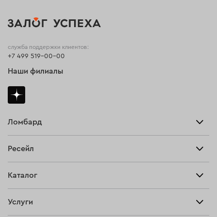
служба поддержки клиентов:
+7 499 519-00-00
Наши филиалы
Ломбард
Взять займ
Ресейл
Прайс-лист
Главная
Каталог
Тарифы
Продать
Все изделия
Скупка
Услуги
Купить
Кольца