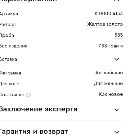
Артикул
К 0000 4153
Желтое золото
Металл
585
Проба
Вес изделия
7.38 грамм
Вставка
Английский
Тип замка
Бриллиант
Бри
Для женщин
Для кого
Количество
2 шт
Кол
Как новое
Состояние
Каратность
0,032
Кара
Заключение эксперта
Огранка
Круглая
Огр
Все украшения проходят экспертизу подлинности и
Цвет
3
Цве
соответствия характеристикам ювелирных изделий,
Гарантия и возврат
бриллиантов (вес, проба, драгоценный металл, цвет,
Чистота
5
Чист