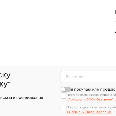
ску
Ваш e-mail
ку
*
я покупаю или продаю
Подтверждаю ознакомление с П
письма и предложения
«Ломбард»
и
ООО «Ювелирный р
Подтверждаю согласия на обраб
«Ювелирный ресейл-сервиc»
.