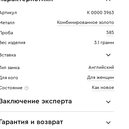
Артикул
К 0000 3963
Комбинированное золото
Металл
585
Проба
Вес изделия
3.1 грамм
Вставка
Английский
Тип замка
Бриллиант
Бри
Для женщин
Для кого
Количество
1 шт
Кол
Как новое
Состояние
Каратность
0,02
Кара
Заключение эксперта
Огранка
Круглая
Огр
Все украшения проходят экспертизу подлинности и
Цвет
4
Цве
соответствия характеристикам ювелирных изделий,
Гарантия и возврат
бриллиантов (вес, проба, драгоценный металл, цвет,
Чистота
5
Чист