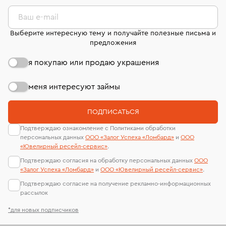
комиссионных украшений и часов смотрите на
лабораторий
странице
«Возврат украшений»
.
Ваш e-mail
Выберите интересную тему и получайте полезные письма и
предложения
я покупаю или продаю украшения
меня интересуют займы
ПОДПИСАТЬСЯ
Подтверждаю ознакомление с Политиками обработки
персональных данных
ООО «Залог Успеха «Ломбард»
и
ООО
«Ювелирный ресейл-сервиc»
.
Подтверждаю согласия на обработку персональных данных
ООО
«Залог Успеха «Ломбард»
и
ООО «Ювелирный ресейл-сервиc»
.
Подтверждаю согласие на получение рекламно-информационных
рассылок
*для новых подписчиков