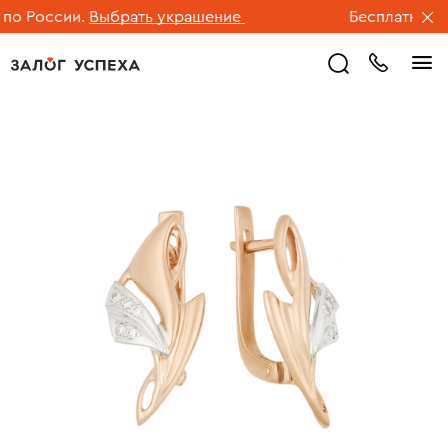
о России.
Выбрать украшение
Бесплатная дос