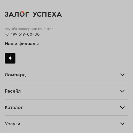
служба поддержки клиентов:
+7 499 519-00-00
Наши филиалы
Ломбард
Взять займ
Ресейл
Прайс-лист
Главная
Каталог
Тарифы
Продать
Все изделия
Скупка
Услуги
Купить
Кольца