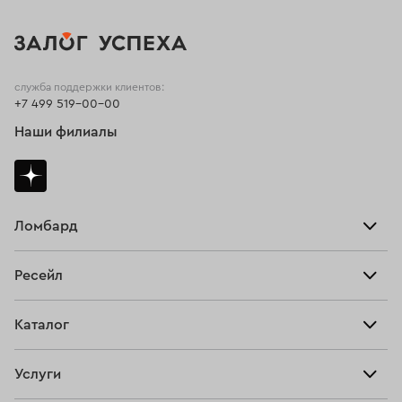
служба поддержки клиентов:
+7 499 519-00-00
Наши филиалы
Ломбард
Взять займ
Ресейл
Прайс-лист
Главная
Каталог
Тарифы
Продать
Все изделия
Скупка
Услуги
Купить
Кольца