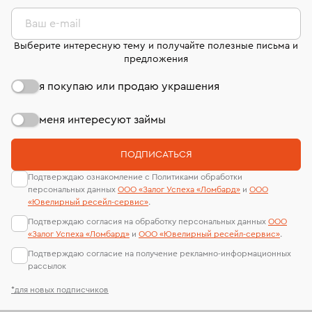
комиссионных украшений и часов смотрите на
лабораторий
странице
«Возврат украшений»
.
Ваш e-mail
Выберите интересную тему и получайте полезные письма и
предложения
я покупаю или продаю украшения
меня интересуют займы
ПОДПИСАТЬСЯ
Подтверждаю ознакомление с Политиками обработки
персональных данных
ООО «Залог Успеха «Ломбард»
и
ООО
«Ювелирный ресейл-сервиc»
.
Подтверждаю согласия на обработку персональных данных
ООО
«Залог Успеха «Ломбард»
и
ООО «Ювелирный ресейл-сервиc»
.
Подтверждаю согласие на получение рекламно-информационных
рассылок
*для новых подписчиков