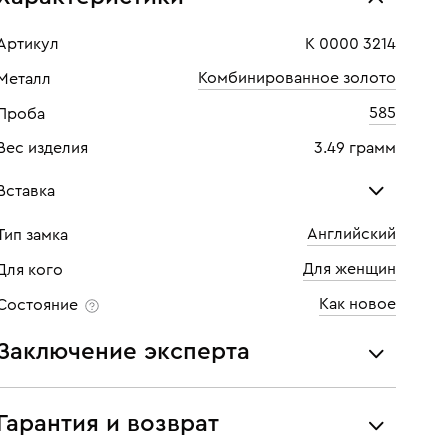
Артикул
К 0000 3214
Комбинированное золото
Металл
585
Проба
Вес изделия
3.49 грамм
Вставка
Английский
Тип замка
Бриллиант
Для женщин
Для кого
Количество
6 шт
Как новое
Состояние
Каратность
0,042
Заключение эксперта
Огранка
Круглая
Все украшения проходят экспертизу подлинности и
Цвет
6
соответствия характеристикам ювелирных изделий,
Гарантия и возврат
бриллиантов (вес, проба, драгоценный металл, цвет,
Чистота
5