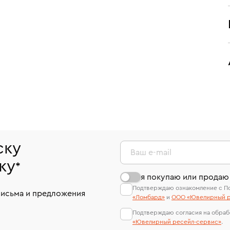
ску
Ваш e-mail
ку
*
я покупаю или продаю
Подтверждаю ознакомление с П
письма и предложения
«Ломбард»
и
ООО «Ювелирный р
Подтверждаю согласия на обраб
«Ювелирный ресейл-сервиc»
.