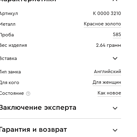
Артикул
К 0000 3210
Красное золото
Металл
585
Проба
Вес изделия
2.64 грамм
Вставка
Английский
Тип замка
Бриллиант
Для женщин
Для кого
Количество
2 шт
Как новое
Состояние
Каратность
0,04
Заключение эксперта
Огранка
Круглая
Все украшения проходят экспертизу подлинности и
Цвет
6
соответствия характеристикам ювелирных изделий,
Гарантия и возврат
бриллиантов (вес, проба, драгоценный металл, цвет,
Чистота
6