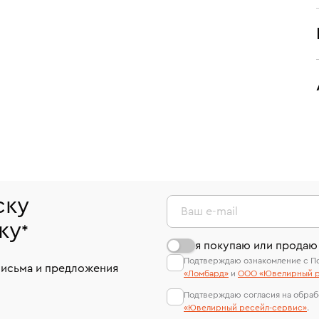
ску
Ваш e-mail
ку
*
я покупаю или продаю
Подтверждаю ознакомление с П
письма и предложения
«Ломбард»
и
ООО «Ювелирный р
Подтверждаю согласия на обраб
«Ювелирный ресейл-сервиc»
.