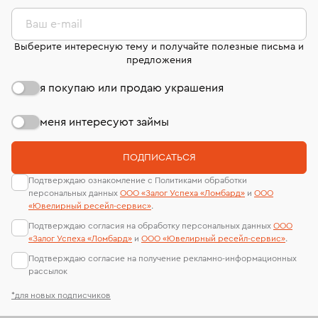
комиссионных украшений и часов смотрите на
лабораторий
странице
«Возврат украшений»
.
Ваш e-mail
Выберите интересную тему и получайте полезные письма и
предложения
я покупаю или продаю украшения
меня интересуют займы
ПОДПИСАТЬСЯ
Подтверждаю ознакомление с Политиками обработки
персональных данных
ООО «Залог Успеха «Ломбард»
и
ООО
«Ювелирный ресейл-сервиc»
.
Подтверждаю согласия на обработку персональных данных
ООО
«Залог Успеха «Ломбард»
и
ООО «Ювелирный ресейл-сервиc»
.
Подтверждаю согласие на получение рекламно-информационных
рассылок
*для новых подписчиков