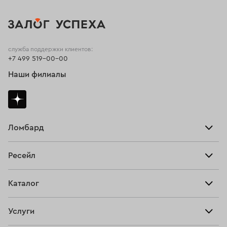
служба поддержки клиентов:
+7 499 519-00-00
Наши филиалы
Ломбард
Взять займ
Ресейл
Прайс-лист
Главная
Каталог
Тарифы
Продать
Все изделия
Скупка
Услуги
Купить
Кольца