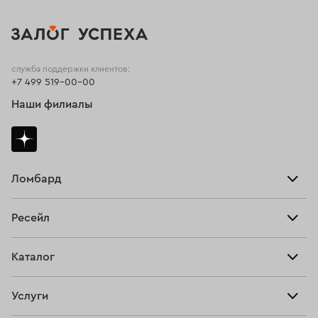
служба поддержки клиентов:
+7 499 519-00-00
Наши филиалы
Ломбард
Взять займ
Ресейл
Прайс-лист
Главная
Каталог
Тарифы
Продать
Все изделия
Скупка
Услуги
Купить
Кольца