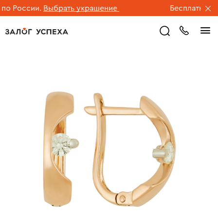
о России.
Выбрать украшение
Бесплатная дос