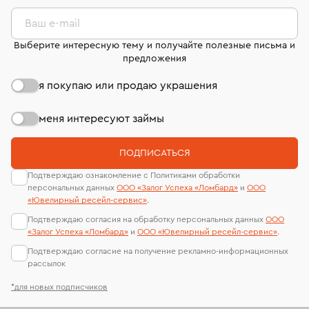
комиссионных украшений и часов смотрите на
лабораторий
странице
«Возврат украшений»
.
Ваш e-mail
Выберите интересную тему и получайте полезные письма и
предложения
я покупаю или продаю украшения
меня интересуют займы
ПОДПИСАТЬСЯ
Подтверждаю ознакомление с Политиками обработки
персональных данных
ООО «Залог Успеха «Ломбард»
и
ООО
«Ювелирный ресейл-сервиc»
.
Подтверждаю согласия на обработку персональных данных
ООО
«Залог Успеха «Ломбард»
и
ООО «Ювелирный ресейл-сервиc»
.
Подтверждаю согласие на получение рекламно-информационных
рассылок
*для новых подписчиков