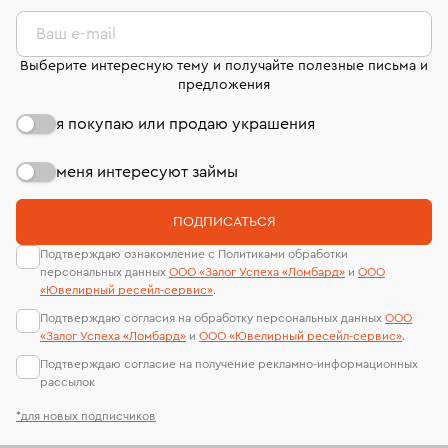
комиссионных украшений и часов смотрите на
лабораторий
странице
«Возврат украшений»
.
Ваш e-mail
Выберите интересную тему и получайте полезные письма и
предложения
я покупаю или продаю украшения
меня интересуют займы
ПОДПИСАТЬСЯ
Подтверждаю ознакомление с Политиками обработки
персональных данных
ООО «Залог Успеха «Ломбард»
и
ООО
«Ювелирный ресейл-сервиc»
.
Подтверждаю согласия на обработку персональных данных
ООО
«Залог Успеха «Ломбард»
и
ООО «Ювелирный ресейл-сервиc»
.
Подтверждаю согласие на получение рекламно-информационных
рассылок
*для новых подписчиков