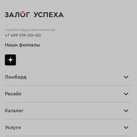
служба поддержки клиентов:
+7 499 519-00-00
Наши филиалы
Ломбард
Взять займ
Ресейл
Прайс-лист
Главная
Каталог
Тарифы
Продать
Все изделия
Скупка
Услуги
Купить
Кольца