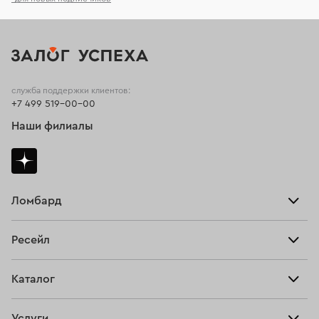
служба поддержки клиентов:
+7 499 519-00-00
Наши филиалы
Ломбард
Взять займ
Ресейл
Прайс-лист
Главная
Каталог
Тарифы
Продать
Все изделия
Скупка
Услуги