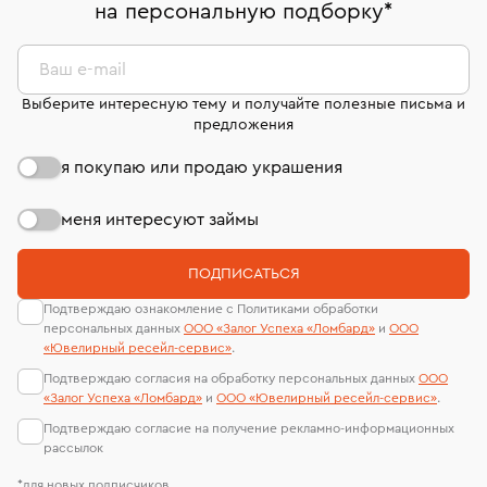
на персональную подборку
*
дней на возврат. Детальные условия возврата
сертификаты МГУ и других геммологических
комиссионных украшений и часов смотрите на
лабораторий
странице
«Возврат украшений»
.
Ваш e-mail
Выберите интересную тему и получайте полезные письма и
предложения
я покупаю или продаю украшения
меня интересуют займы
ПОДПИСАТЬСЯ
Подтверждаю ознакомление с Политиками обработки
персональных данных
ООО «Залог Успеха «Ломбард»
и
ООО
«Ювелирный ресейл-сервиc»
.
Подтверждаю согласия на обработку персональных данных
ООО
«Залог Успеха «Ломбард»
и
ООО «Ювелирный ресейл-сервиc»
.
Подтверждаю согласие на получение рекламно-информационных
рассылок
*для новых подписчиков