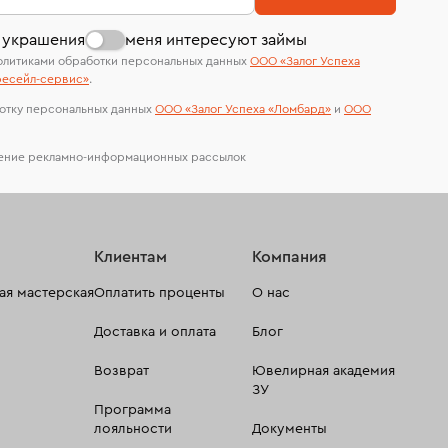
сертификаты МГУ и других геммологических
лабораторий
 украшения
меня интересуют займы
олитиками обработки персональных данных
ООО «Залог Успеха
есейл-сервиc»
.
отку персональных данных
ООО «Залог Успеха «Ломбард»
и
ООО
чение рекламно-информационных рассылок
Клиентам
Компания
я мастерская
Оплатить проценты
О нас
Доставка и оплата
Блог
Возврат
Ювелирная академия
ЗУ
Программа
лояльности
Документы