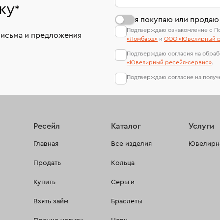
ку
*
я покупаю или продаю
Подтверждаю ознакомление с П
письма и предложения
«Ломбард»
и
ООО «Ювелирный р
Подтверждаю согласия на обраб
«Ювелирный ресейл-сервиc»
.
Подтверждаю согласие на полу
Ресейл
Каталог
Услуги
Главная
Все изделия
Ювелирна
Продать
Кольца
Купить
Серьги
Взять займ
Браслеты