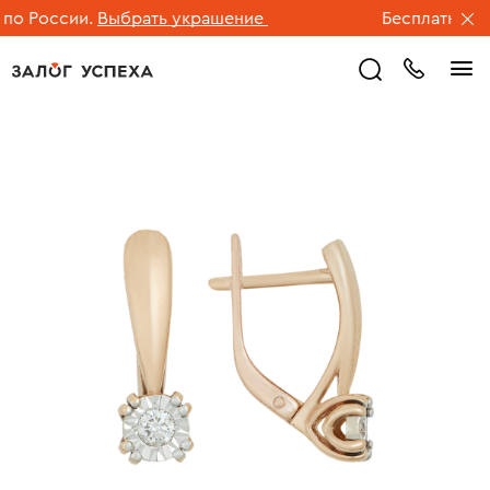
о России.
Выбрать украшение
Бесплатная дос