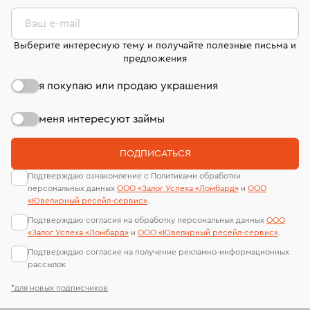
комиссионных украшений и часов смотрите на
лабораторий
странице
«Возврат украшений»
.
Ваш e-mail
Выберите интересную тему и получайте полезные письма и
предложения
я покупаю или продаю украшения
меня интересуют займы
ПОДПИСАТЬСЯ
Подтверждаю ознакомление с Политиками обработки
персональных данных
ООО «Залог Успеха «Ломбард»
и
ООО
«Ювелирный ресейл-сервиc»
.
Подтверждаю согласия на обработку персональных данных
ООО
«Залог Успеха «Ломбард»
и
ООО «Ювелирный ресейл-сервиc»
.
Подтверждаю согласие на получение рекламно-информационных
рассылок
*для новых подписчиков