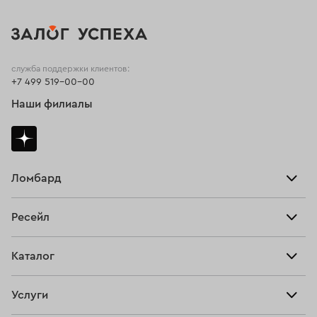
служба поддержки клиентов:
+7 499 519-00-00
Наши филиалы
Ломбард
Взять займ
Ресейл
Прайс-лист
Главная
Каталог
Тарифы
Продать
Все изделия
Скупка
Услуги
Купить
Кольца