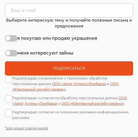
комиссионных украшений и часов смотрите на
лабораторий
странице
«Возврат украшений»
.
Ваш e-mail
Выберите интересную тему и получайте полезные письма и
предложения
я покупаю или продаю украшения
меня интересуют займы
ПОДПИСАТЬСЯ
Подтверждаю ознакомление с Политиками обработки
персональных данных
ООО «Залог Успеха «Ломбард»
и
ООО
«Ювелирный ресейл-сервиc»
.
Подтверждаю согласия на обработку персональных данных
ООО
«Залог Успеха «Ломбард»
и
ООО «Ювелирный ресейл-сервиc»
.
Подтверждаю согласие на получение рекламно-информационных
рассылок
*для новых подписчиков