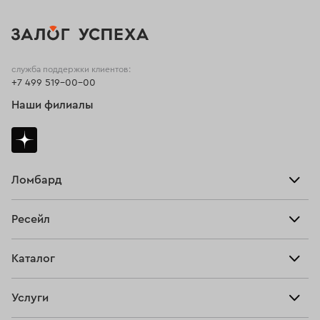
служба поддержки клиентов:
+7 499 519-00-00
Наши филиалы
Ломбард
Взять займ
Ресейл
Прайс-лист
Главная
Каталог
Тарифы
Продать
Все изделия
Скупка
Услуги
Купить
Кольца