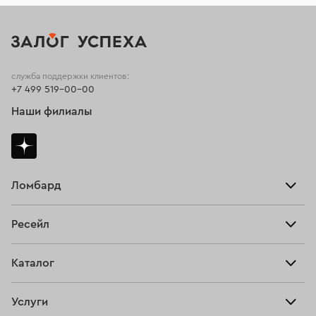
служба поддержки клиентов:
+7 499 519-00-00
Наши филиалы
Ломбард
Взять займ
Ресейл
Прайс-лист
Главная
Каталог
Тарифы
Продать
Все изделия
Скупка
Услуги
Купить