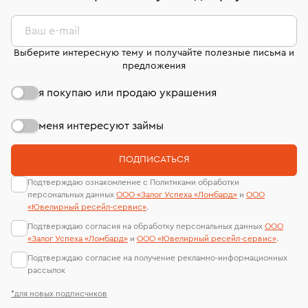
комиссионных украшений и часов смотрите на
лабораторий
странице
«Возврат украшений»
.
Ваш e-mail
Выберите интересную тему и получайте полезные письма и
предложения
я покупаю или продаю украшения
меня интересуют займы
ПОДПИСАТЬСЯ
Подтверждаю ознакомление с Политиками обработки
персональных данных
ООО «Залог Успеха «Ломбард»
и
ООО
«Ювелирный ресейл-сервиc»
.
Подтверждаю согласия на обработку персональных данных
ООО
«Залог Успеха «Ломбард»
и
ООО «Ювелирный ресейл-сервиc»
.
Подтверждаю согласие на получение рекламно-информационных
рассылок
*для новых подписчиков