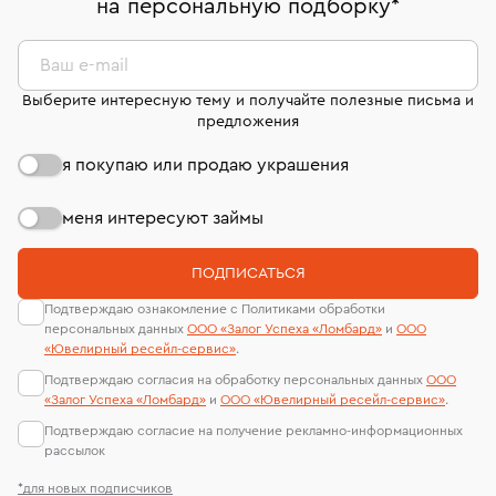
на персональную подборку
*
дней на возврат. Детальные условия возврата
сертификаты МГУ и других геммологических
комиссионных украшений и часов смотрите на
лабораторий
странице
«Возврат украшений»
.
Ваш e-mail
Выберите интересную тему и получайте полезные письма и
предложения
я покупаю или продаю украшения
меня интересуют займы
ПОДПИСАТЬСЯ
Подтверждаю ознакомление с Политиками обработки
персональных данных
ООО «Залог Успеха «Ломбард»
и
ООО
«Ювелирный ресейл-сервиc»
.
Подтверждаю согласия на обработку персональных данных
ООО
«Залог Успеха «Ломбард»
и
ООО «Ювелирный ресейл-сервиc»
.
Подтверждаю согласие на получение рекламно-информационных
рассылок
*для новых подписчиков