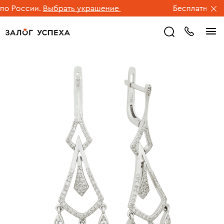
 России.
Выбрать украшение
Бесплатная дос