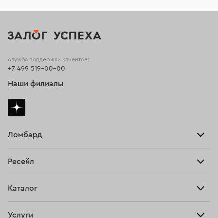
служба поддержки клиентов:
+7 499 519-00-00
Наши филиалы
Ломбард
Взять займ
Ресейл
Прайс-лист
Главная
Каталог
Тарифы
Продать
Все изделия
Скупка
Услуги
Купить