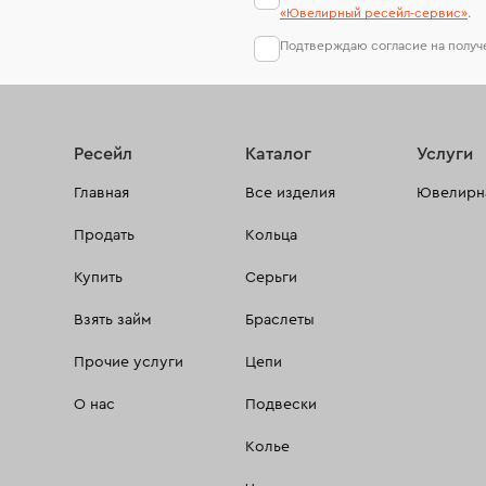
«Ювелирный ресейл-сервиc»
.
Подтверждаю согласие на полу
Ресейл
Каталог
Услуги
Главная
Все изделия
Ювелирна
Продать
Кольца
Купить
Серьги
Взять займ
Браслеты
Прочие услуги
Цепи
О нас
Подвески
Колье