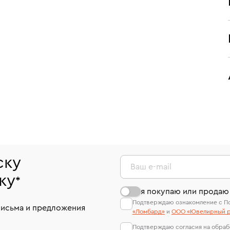
ску
Ваш e-mail
ку
*
я покупаю или продаю
Подтверждаю ознакомление с П
письма и предложения
«Ломбард»
и
ООО «Ювелирный р
Подтверждаю согласия на обраб