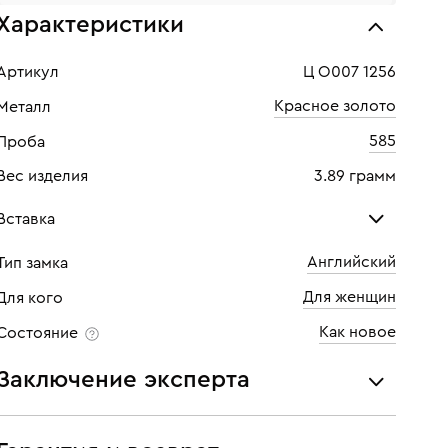
Характеристики
Артикул
Ц О007 1256
Красное золото
Металл
585
Проба
Вес изделия
3.89 грамм
Вставка
Английский
Тип замка
Бриллиант
Руби
Для женщин
Для кого
Количество
44 шт
Кол
Как новое
Состояние
Каратность
0,176
Заключение эксперта
Огранка
Круглая
Все украшения проходят экспертизу подлинности и
Цвет
3
соответствия характеристикам ювелирных изделий,