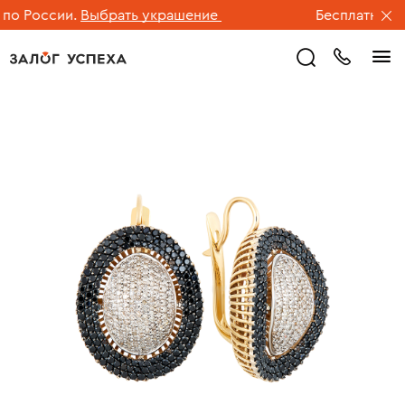
о России.
Выбрать украшение
Бесплатная дос