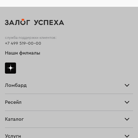
служба поддержки клиентов:
+7 499 519-00-00
Наши филиалы
Ломбард
Взять займ
Ресейл
Прайс-лист
Главная
Каталог
Тарифы
Продать
Все изделия
Скупка
Услуги
Купить