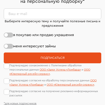
на персональную подборку
*
дней на возврат. Детальные условия возврата
сертификаты МГУ и других геммологических
комиссионных украшений и часов смотрите на
лабораторий
странице
«Возврат украшений»
.
Ваш e-mail
Выберите интересную тему и получайте полезные письма и
предложения
я покупаю или продаю украшения
меня интересуют займы
ПОДПИСАТЬСЯ
Подтверждаю ознакомление с Политиками обработки
персональных данных
ООО «Залог Успеха «Ломбард»
и
ООО
«Ювелирный ресейл-сервиc»
.
Подтверждаю согласия на обработку персональных данных
ООО
«Залог Успеха «Ломбард»
и
ООО «Ювелирный ресейл-сервиc»
.
Подтверждаю согласие на получение рекламно-информационных
рассылок
*для новых подписчиков