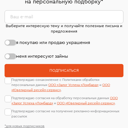
на персональную подборку
*
дней на возврат. Детальные условия возврата
сертификаты МГУ и других геммологических
комиссионных украшений и часов смотрите на
лабораторий
странице
«Возврат украшений»
.
Ваш e-mail
Выберите интересную тему и получайте полезные письма и
предложения
я покупаю или продаю украшения
меня интересуют займы
ПОДПИСАТЬСЯ
Подтверждаю ознакомление с Политиками обработки
персональных данных
ООО «Залог Успеха «Ломбард»
и
ООО
«Ювелирный ресейл-сервиc»
.
Подтверждаю согласия на обработку персональных данных
ООО
«Залог Успеха «Ломбард»
и
ООО «Ювелирный ресейл-сервиc»
.
Подтверждаю согласие на получение рекламно-информационных
рассылок
*для новых подписчиков