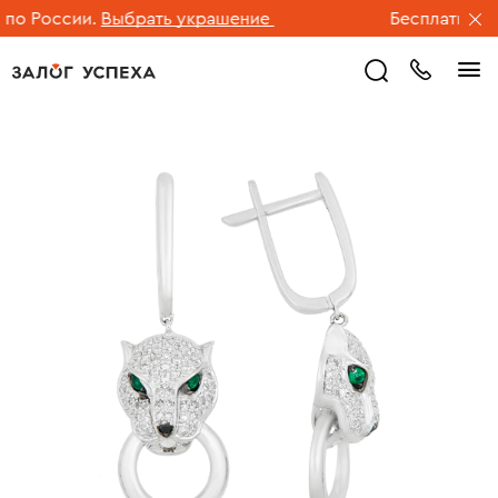
о России.
Выбрать украшение
Бесплатная до