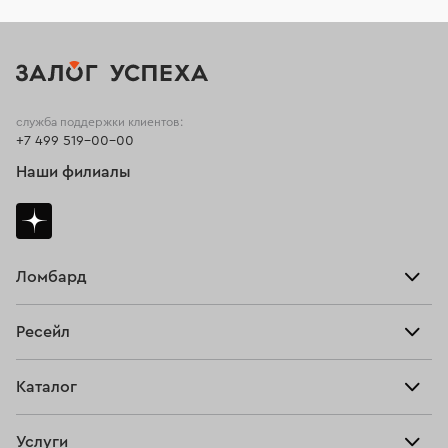
служба поддержки клиентов:
+7 499 519-00-00
Наши филиалы
Ломбард
Взять займ
Ресейл
Прайс-лист
Главная
Каталог
Тарифы
Продать
Все изделия
Скупка
Услуги
Купить