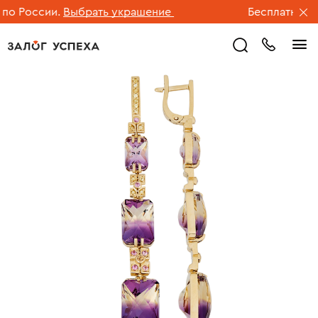
о России.
Выбрать украшение
Бесплатная дос