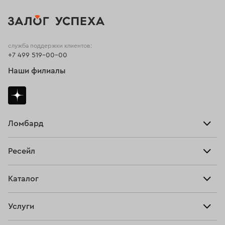
служба поддержки клиентов:
+7 499 519-00-00
Наши филиалы
Ломбард
Взять займ
Ресейл
Прайс-лист
Главная
Каталог
Тарифы
Продать
Все изделия
Скупка
Услуги
Купить
Кольца
Ювелирная мастерская