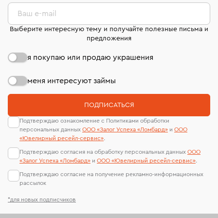
комиссионных украшений и часов смотрите на
лабораторий
странице
«Возврат украшений»
.
Ваш e-mail
Выберите интересную тему и получайте полезные письма и
предложения
я покупаю или продаю украшения
меня интересуют займы
ПОДПИСАТЬСЯ
Подтверждаю ознакомление с Политиками обработки
персональных данных
ООО «Залог Успеха «Ломбард»
и
ООО
«Ювелирный ресейл-сервиc»
.
Подтверждаю согласия на обработку персональных данных
ООО
«Залог Успеха «Ломбард»
и
ООО «Ювелирный ресейл-сервиc»
.
Подтверждаю согласие на получение рекламно-информационных
рассылок
*для новых подписчиков