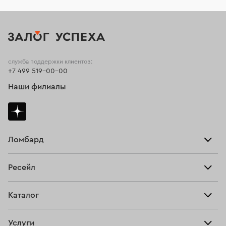
служба поддержки клиентов:
+7 499 519-00-00
Наши филиалы
Ломбард
Взять займ
Ресейл
Прайс-лист
Главная
Каталог
Тарифы
Продать
Все изделия
Скупка
Услуги
Купить