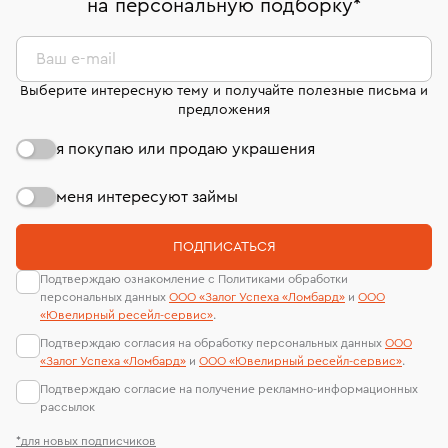
на персональную подборку
*
дней на возврат. Детальные условия возврата
сертификаты МГУ и других геммологических
комиссионных украшений и часов смотрите на
лабораторий
странице
«Возврат украшений»
.
Ваш e-mail
Выберите интересную тему и получайте полезные письма и
предложения
я покупаю или продаю украшения
меня интересуют займы
ПОДПИСАТЬСЯ
Подтверждаю ознакомление с Политиками обработки
персональных данных
ООО «Залог Успеха «Ломбард»
и
ООО
«Ювелирный ресейл-сервиc»
.
Подтверждаю согласия на обработку персональных данных
ООО
«Залог Успеха «Ломбард»
и
ООО «Ювелирный ресейл-сервиc»
.
Подтверждаю согласие на получение рекламно-информационных
рассылок
*для новых подписчиков