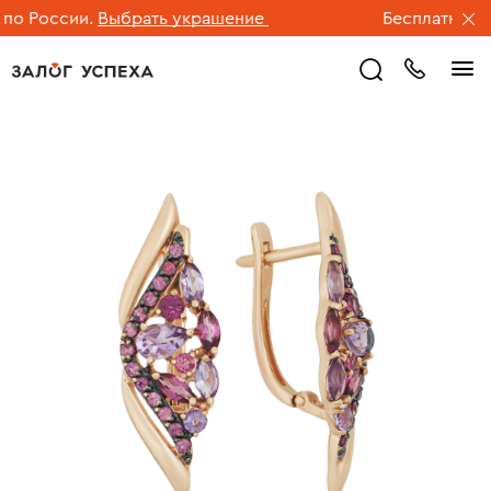
о России.
Выбрать украшение
Бесплатная дос