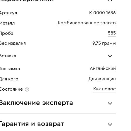
Артикул
К 0000 1636
Комбинированное золото
Металл
585
Проба
Вес изделия
9.75 грамм
Вставка
Английский
Тип замка
Бриллиант
Бри
Для женщин
Для кого
Количество
1 шт
Кол
Как новое
Состояние
Каратность
0,2
Кара
Заключение эксперта
Огранка
Круглая
Огр
Все украшения проходят экспертизу подлинности и
Цвет
5
Цве
соответствия характеристикам ювелирных изделий,
Гарантия и возврат
бриллиантов (вес, проба, драгоценный металл, цвет,
Чистота
5
Чист