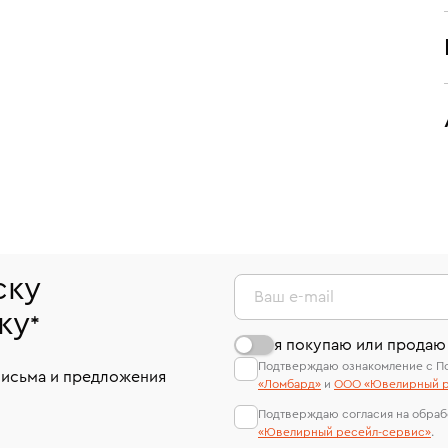
ску
Ваш e-mail
ку
*
я покупаю или продаю
Подтверждаю ознакомление с П
письма и предложения
«Ломбард»
и
ООО «Ювелирный р
Подтверждаю согласия на обраб
«Ювелирный ресейл-сервиc»
.