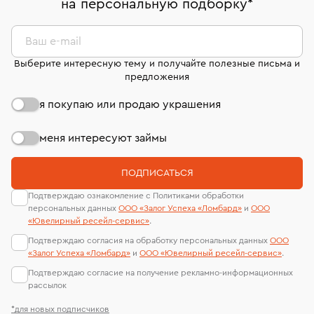
на персональную подборку
*
дней на возврат. Детальные условия возврата
сертификаты МГУ и других геммологических
комиссионных украшений и часов смотрите на
лабораторий
странице
«Возврат украшений»
.
Ваш e-mail
Выберите интересную тему и получайте полезные письма и
предложения
я покупаю или продаю украшения
меня интересуют займы
ПОДПИСАТЬСЯ
Подтверждаю ознакомление с Политиками обработки
персональных данных
ООО «Залог Успеха «Ломбард»
и
ООО
«Ювелирный ресейл-сервиc»
.
Подтверждаю согласия на обработку персональных данных
ООО
«Залог Успеха «Ломбард»
и
ООО «Ювелирный ресейл-сервиc»
.
Подтверждаю согласие на получение рекламно-информационных
рассылок
*для новых подписчиков