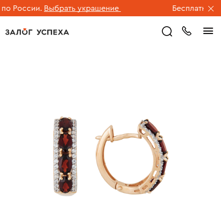
о России.
Выбрать украшение
Бесплатная дос