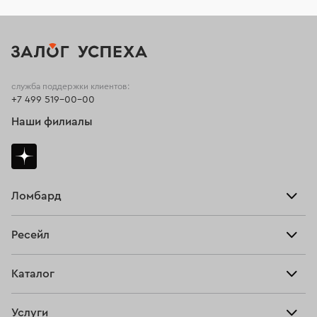
служба поддержки клиентов:
+7 499 519-00-00
Наши филиалы
Ломбард
Взять займ
Ресейл
Прайс-лист
Главная
Каталог
Тарифы
Продать
Все изделия
Скупка
Услуги
Купить