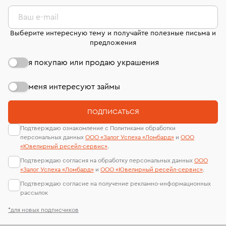
комиссионных украшений и часов смотрите на
лабораторий
странице
«Возврат украшений»
.
Ваш e-mail
Выберите интересную тему и получайте полезные письма и
предложения
я покупаю или продаю украшения
меня интересуют займы
ПОДПИСАТЬСЯ
Подтверждаю ознакомление с Политиками обработки
персональных данных
ООО «Залог Успеха «Ломбард»
и
ООО
«Ювелирный ресейл-сервиc»
.
Подтверждаю согласия на обработку персональных данных
ООО
«Залог Успеха «Ломбард»
и
ООО «Ювелирный ресейл-сервиc»
.
Подтверждаю согласие на получение рекламно-информационных
рассылок
*для новых подписчиков