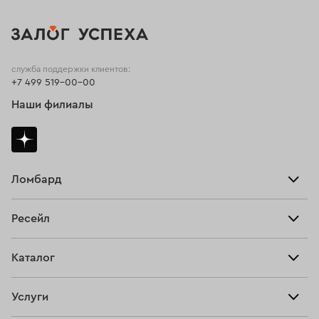
служба поддержки клиентов:
+7 499 519-00-00
Наши филиалы
Ломбард
Взять займ
Ресейл
Прайс-лист
Главная
Каталог
Тарифы
Продать
Все изделия
Скупка
Услуги
Купить
Кольца