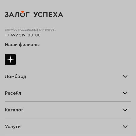
служба поддержки клиентов:
+7 499 519-00-00
Наши филиалы
Ломбард
Взять займ
Ресейл
Прайс-лист
Главная
Каталог
Тарифы
Продать
Все изделия
Скупка
Услуги
Купить
Кольца