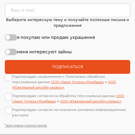
комиссионных украшений и часов смотрите на
лабораторий
странице
«Возврат украшений»
.
Ваш e-mail
Выберите интересную тему и получайте полезные письма и
предложения
я покупаю или продаю украшения
меня интересуют займы
ПОДПИСАТЬСЯ
Подтверждаю ознакомление с Политиками обработки
персональных данных
ООО «Залог Успеха «Ломбард»
и
ООО
«Ювелирный ресейл-сервиc»
.
Подтверждаю согласия на обработку персональных данных
ООО
«Залог Успеха «Ломбард»
и
ООО «Ювелирный ресейл-сервиc»
.
Подтверждаю согласие на получение рекламно-информационных
рассылок
*для новых подписчиков