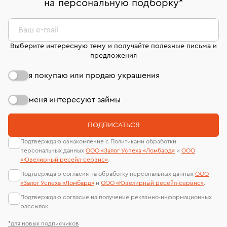
на персональную подборку
*
дней на возврат. Детальные условия возврата
сертификаты МГУ и других геммологических
комиссионных украшений и часов смотрите на
лабораторий
странице
«Возврат украшений»
.
Ваш e-mail
Выберите интересную тему и получайте полезные письма и
предложения
я покупаю или продаю украшения
меня интересуют займы
ПОДПИСАТЬСЯ
Подтверждаю ознакомление с Политиками обработки
персональных данных
ООО «Залог Успеха «Ломбард»
и
ООО
«Ювелирный ресейл-сервиc»
.
Подтверждаю согласия на обработку персональных данных
ООО
«Залог Успеха «Ломбард»
и
ООО «Ювелирный ресейл-сервиc»
.
Подтверждаю согласие на получение рекламно-информационных
рассылок
*для новых подписчиков