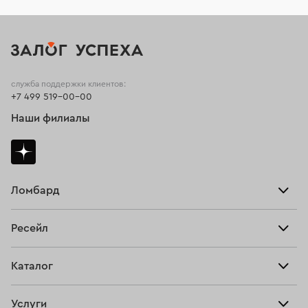
служба поддержки клиентов:
+7 499 519-00-00
Наши филиалы
Ломбард
Взять займ
Ресейл
Прайс-лист
Главная
Каталог
Тарифы
Продать
Все изделия
Скупка
Услуги
Купить