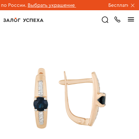
о России.
Выбрать украшение
Бесплатная дос