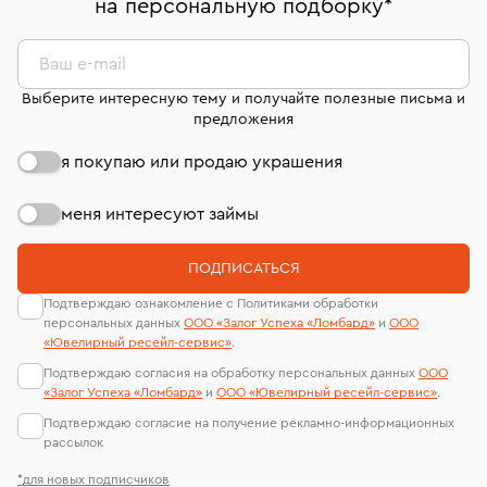
на персональную подборку
*
дней на возврат. Детальные условия возврата
сертификаты МГУ и других геммологических
комиссионных украшений и часов смотрите на
лабораторий
странице
«Возврат украшений»
.
Ваш e-mail
Выберите интересную тему и получайте полезные письма и
предложения
я покупаю или продаю украшения
меня интересуют займы
ПОДПИСАТЬСЯ
Подтверждаю ознакомление с Политиками обработки
персональных данных
ООО «Залог Успеха «Ломбард»
и
ООО
«Ювелирный ресейл-сервиc»
.
Подтверждаю согласия на обработку персональных данных
ООО
«Залог Успеха «Ломбард»
и
ООО «Ювелирный ресейл-сервиc»
.
Подтверждаю согласие на получение рекламно-информационных
рассылок
*для новых подписчиков