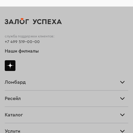
служба поддержки клиентов:
+7 499 519-00-00
Наши филиалы
Ломбард
Взять займ
Ресейл
Прайс-лист
Главная
Каталог
Тарифы
Продать
Все изделия
Скупка
Услуги
Купить