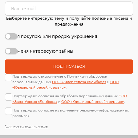
комиссионных украшений и часов смотрите на
лабораторий
странице
«Возврат украшений»
.
Ваш e-mail
Выберите интересную тему и получайте полезные письма и
предложения
я покупаю или продаю украшения
меня интересуют займы
ПОДПИСАТЬСЯ
Подтверждаю ознакомление с Политиками обработки
персональных данных
ООО «Залог Успеха «Ломбард»
и
ООО
«Ювелирный ресейл-сервиc»
.
Подтверждаю согласия на обработку персональных данных
ООО
«Залог Успеха «Ломбард»
и
ООО «Ювелирный ресейл-сервиc»
.
Подтверждаю согласие на получение рекламно-информационных
рассылок
*для новых подписчиков