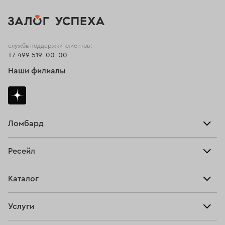
служба поддержки клиентов:
+7 499 519-00-00
Наши филиалы
Ломбард
Взять займ
Ресейл
Прайс-лист
Главная
Каталог
Тарифы
Продать
Все изделия
Скупка
Услуги
Купить
Кольца
Ювелирная мастерская