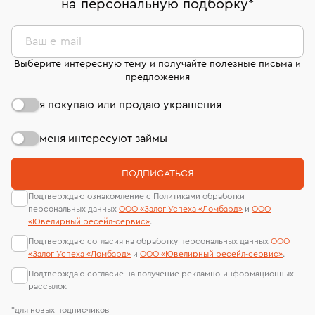
на персональную подборку
*
дней на возврат. Детальные условия возврата
сертификаты МГУ и других геммологических
комиссионных украшений и часов смотрите на
лабораторий
странице
«Возврат украшений»
.
Ваш e-mail
Выберите интересную тему и получайте полезные письма и
предложения
я покупаю или продаю украшения
меня интересуют займы
ПОДПИСАТЬСЯ
Подтверждаю ознакомление с Политиками обработки
персональных данных
ООО «Залог Успеха «Ломбард»
и
ООО
«Ювелирный ресейл-сервиc»
.
Подтверждаю согласия на обработку персональных данных
ООО
«Залог Успеха «Ломбард»
и
ООО «Ювелирный ресейл-сервиc»
.
Подтверждаю согласие на получение рекламно-информационных
рассылок
*для новых подписчиков