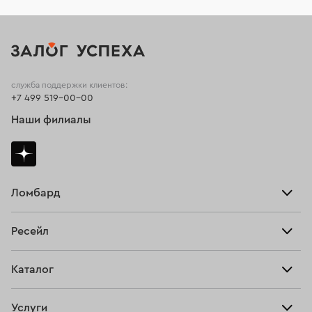
служба поддержки клиентов:
+7 499 519-00-00
Наши филиалы
Ломбард
Взять займ
Ресейл
Прайс-лист
Главная
Каталог
Тарифы
Продать
Все изделия
Скупка
Услуги
Купить