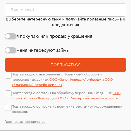
комиссионных украшений и часов смотрите на
лабораторий
странице
«Возврат украшений»
.
Ваш e-mail
Выберите интересную тему и получайте полезные письма и
предложения
я покупаю или продаю украшения
меня интересуют займы
ПОДПИСАТЬСЯ
Подтверждаю ознакомление с Политиками обработки
персональных данных
ООО «Залог Успеха «Ломбард»
и
ООО
«Ювелирный ресейл-сервиc»
.
Подтверждаю согласия на обработку персональных данных
ООО
«Залог Успеха «Ломбард»
и
ООО «Ювелирный ресейл-сервиc»
.
Подтверждаю согласие на получение рекламно-информационных
рассылок
*для новых подписчиков