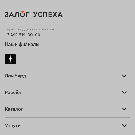
служба поддержки клиентов:
+7 499 519-00-00
Наши филиалы
Ломбард
Взять займ
Ресейл
Прайс-лист
Главная
Каталог
Тарифы
Продать
Все изделия
Скупка
Услуги
Купить
Кольца