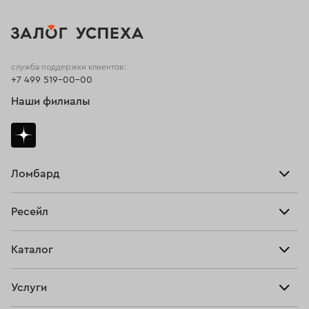
служба поддержки клиентов:
+7 499 519-00-00
Наши филиалы
Ломбард
Взять займ
Ресейл
Прайс-лист
Главная
Каталог
Тарифы
Продать
Все изделия
Скупка
Услуги
Купить
Кольца