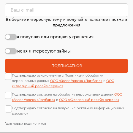
комиссионных украшений и часов смотрите на
лабораторий
странице
«Возврат украшений»
.
Ваш e-mail
Выберите интересную тему и получайте полезные письма и
предложения
я покупаю или продаю украшения
меня интересуют займы
ПОДПИСАТЬСЯ
Подтверждаю ознакомление с Политиками обработки
персональных данных
ООО «Залог Успеха «Ломбард»
и
ООО
«Ювелирный ресейл-сервиc»
.
Подтверждаю согласия на обработку персональных данных
ООО
«Залог Успеха «Ломбард»
и
ООО «Ювелирный ресейл-сервиc»
.
Подтверждаю согласие на получение рекламно-информационных
рассылок
*для новых подписчиков