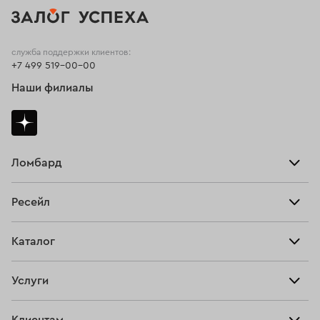
служба поддержки клиентов:
+7 499 519-00-00
Наши филиалы
Ломбард
Взять займ
Ресейл
Прайс-лист
Главная
Каталог
Тарифы
Продать
Все изделия
Скупка
Услуги
Купить
Кольца
Ювелирная мастерская
Взять займ