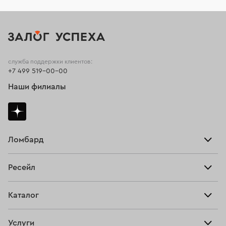
служба поддержки клиентов:
+7 499 519-00-00
Наши филиалы
Ломбард
Взять займ
Ресейл
Прайс-лист
Главная
Каталог
Тарифы
Продать
Все изделия
Скупка
Услуги
Купить