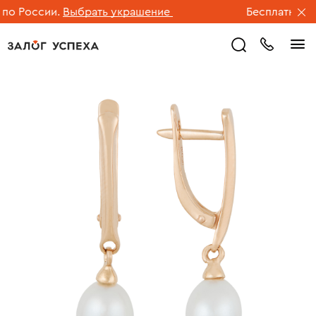
о России.
Выбрать украшение
Бесплатная дос