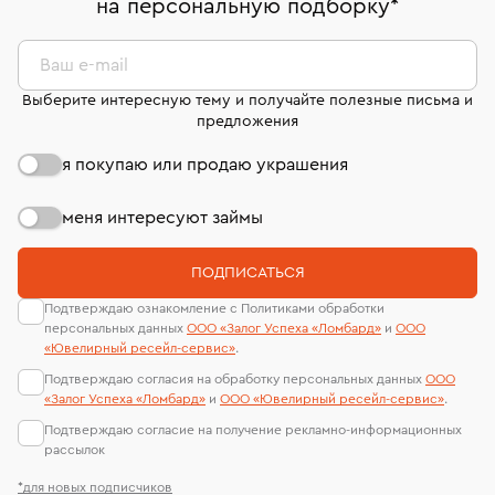
на персональную подборку
*
дней на возврат. Детальные условия возврата
сертификаты МГУ и других геммологических
комиссионных украшений и часов смотрите на
лабораторий
странице
«Возврат украшений»
.
Ваш e-mail
Выберите интересную тему и получайте полезные письма и
предложения
я покупаю или продаю украшения
меня интересуют займы
ПОДПИСАТЬСЯ
Подтверждаю ознакомление с Политиками обработки
персональных данных
ООО «Залог Успеха «Ломбард»
и
ООО
«Ювелирный ресейл-сервиc»
.
Подтверждаю согласия на обработку персональных данных
ООО
«Залог Успеха «Ломбард»
и
ООО «Ювелирный ресейл-сервиc»
.
Подтверждаю согласие на получение рекламно-информационных
рассылок
*для новых подписчиков