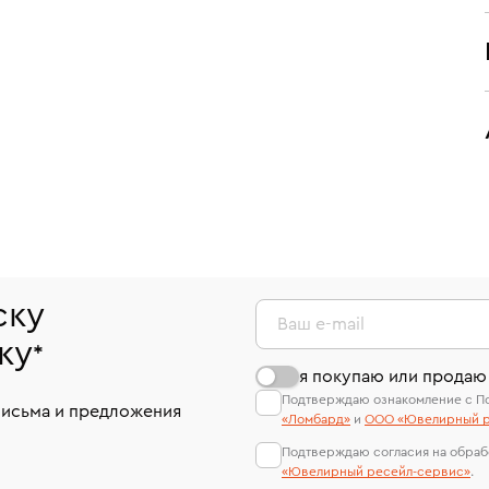
ску
Ваш e-mail
ку
*
я покупаю или продаю
Подтверждаю ознакомление с П
письма и предложения
«Ломбард»
и
ООО «Ювелирный р
Подтверждаю согласия на обраб
«Ювелирный ресейл-сервиc»
.