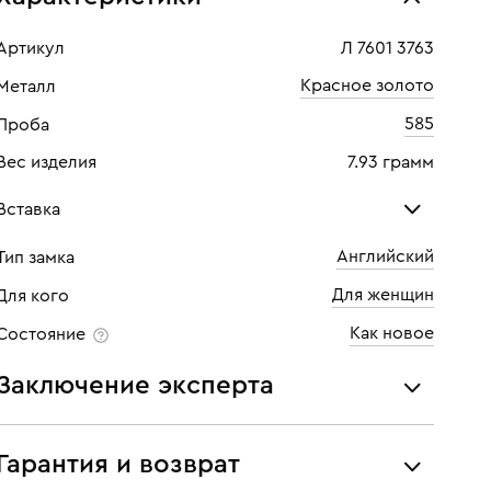
Артикул
Л 7601 3763
Красное золото
Металл
585
Проба
Вес изделия
7.93 грамм
Вставка
Английский
Тип замка
Жемчуг культ.
Для женщин
Для кого
Количество
2 шт
Как новое
Состояние
Заключение эксперта
Все украшения проходят экспертизу подлинности и
соответствия характеристикам ювелирных изделий,
Гарантия и возврат
бриллиантов (вес, проба, драгоценный металл, цвет,