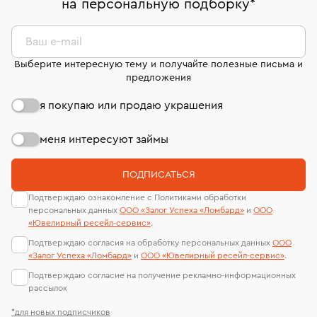
на персональную подборку
*
дней на возврат. Детальные условия возврата
сертификаты МГУ и других геммологических
комиссионных украшений и часов смотрите на
лабораторий
странице
«Возврат украшений»
.
Ваш e-mail
Выберите интересную тему и получайте полезные письма и
предложения
я покупаю или продаю украшения
меня интересуют займы
ПОДПИСАТЬСЯ
Подтверждаю ознакомление с Политиками обработки
персональных данных
ООО «Залог Успеха «Ломбард»
и
ООО
«Ювелирный ресейл-сервиc»
.
Подтверждаю согласия на обработку персональных данных
ООО
«Залог Успеха «Ломбард»
и
ООО «Ювелирный ресейл-сервиc»
.
Подтверждаю согласие на получение рекламно-информационных
рассылок
*для новых подписчиков