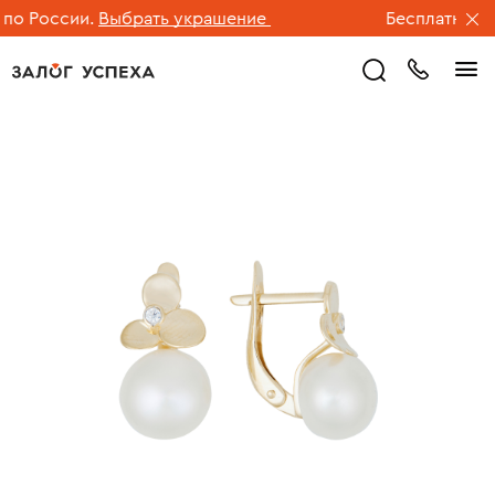
о России.
Выбрать украшение
Бесплатная дос