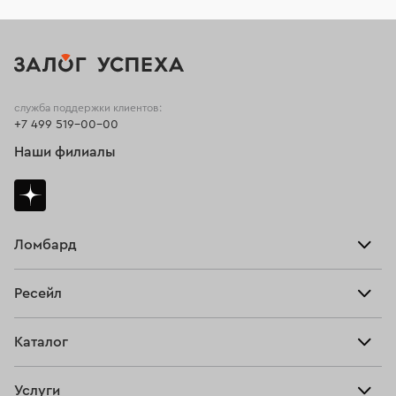
служба поддержки клиентов:
+7 499 519-00-00
Наши филиалы
Ломбард
Взять займ
Ресейл
Прайс-лист
Главная
Каталог
Тарифы
Продать
Все изделия
Скупка
Услуги
Купить