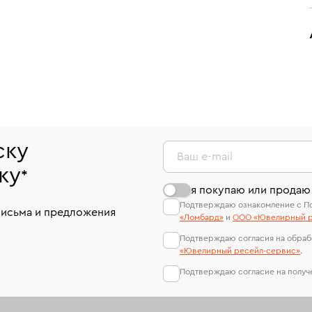
ску
Ваш e-mail
ку
*
я покупаю или продаю
Подтверждаю ознакомление с П
письма и предложения
«Ломбард»
и
ООО «Ювелирный р
Подтверждаю согласия на обраб
«Ювелирный ресейл-сервиc»
.
Подтверждаю согласие на полу