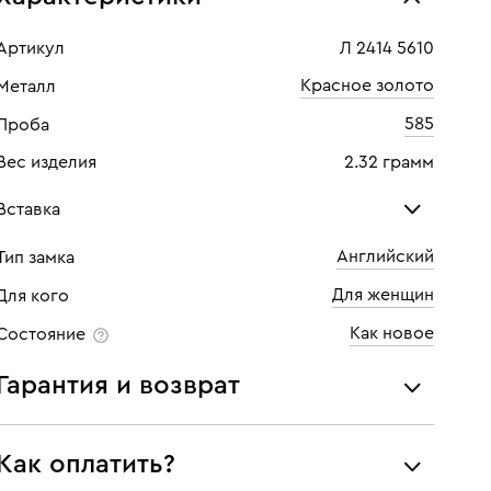
Артикул
Л 2414 5610
Красное золото
Металл
585
Проба
Вес изделия
2.32 грамм
Вставка
Английский
Тип замка
Фианит
Для женщин
Для кого
Количество
18 шт
Как новое
Состояние
Гарантия и возврат
Мы предоставляем следующие гарантии:
Как оплатить?
подлинности брендовых украшений;