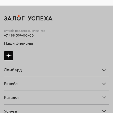
служба поддержки клиентов:
+7 499 519-00-00
Наши филиалы
Ломбард
Взять займ
Ресейл
Прайс-лист
Главная
Каталог
Тарифы
Продать
Все изделия
Скупка
Услуги
Купить