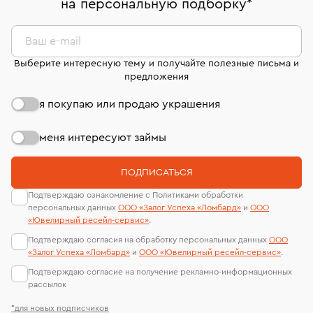
на персональную подборку
*
дней на возврат. Детальные условия возврата
сертификаты МГУ и других геммологических
комиссионных украшений и часов смотрите на
лабораторий
странице
«Возврат украшений»
.
Ваш e-mail
Выберите интересную тему и получайте полезные письма и
предложения
я покупаю или продаю украшения
меня интересуют займы
ПОДПИСАТЬСЯ
Подтверждаю ознакомление с Политиками обработки
персональных данных
ООО «Залог Успеха «Ломбард»
и
ООО
«Ювелирный ресейл-сервиc»
.
Подтверждаю согласия на обработку персональных данных
ООО
«Залог Успеха «Ломбард»
и
ООО «Ювелирный ресейл-сервиc»
.
Подтверждаю согласие на получение рекламно-информационных
рассылок
*для новых подписчиков