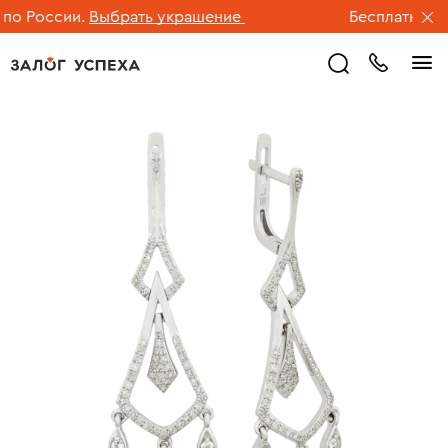
о России.
Выбрать украшение
Бесплатная дос