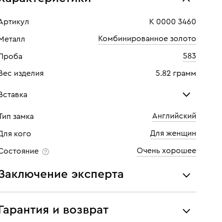
Артикул
К 0000 3460
Комбинированное золото
Металл
583
Проба
Вес изделия
5.82 грамм
Вставка
Английский
Тип замка
Бриллиант
Для женщин
Для кого
Количество
10 шт
Очень хорошее
Состояние
Каратность
0,2
Заключение эксперта
Огранка
Круглая
Все украшения проходят экспертизу подлинности и
Цвет
2
соответствия характеристикам ювелирных изделий,
Гарантия и возврат
бриллиантов (вес, проба, драгоценный металл, цвет,
Чистота
2