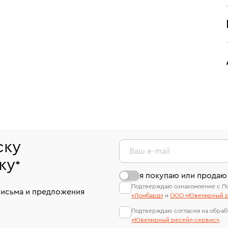
ску
Ваш e-mail
ку
*
я покупаю или продаю
Подтверждаю ознакомление с П
письма и предложения
«Ломбард»
и
ООО «Ювелирный р
Подтверждаю согласия на обраб
«Ювелирный ресейл-сервиc»
.