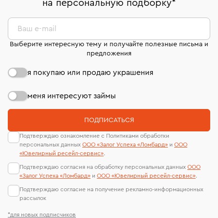
на персональную подборку
*
дней на возврат. Детальные условия возврата
сертификаты МГУ и других геммологических
комиссионных украшений и часов смотрите на
лабораторий
странице
«Возврат украшений»
.
Ваш e-mail
Выберите интересную тему и получайте полезные письма и
предложения
я покупаю или продаю украшения
меня интересуют займы
ПОДПИСАТЬСЯ
Подтверждаю ознакомление с Политиками обработки
персональных данных
ООО «Залог Успеха «Ломбард»
и
ООО
«Ювелирный ресейл-сервиc»
.
Подтверждаю согласия на обработку персональных данных
ООО
«Залог Успеха «Ломбард»
и
ООО «Ювелирный ресейл-сервиc»
.
Подтверждаю согласие на получение рекламно-информационных
рассылок
*для новых подписчиков