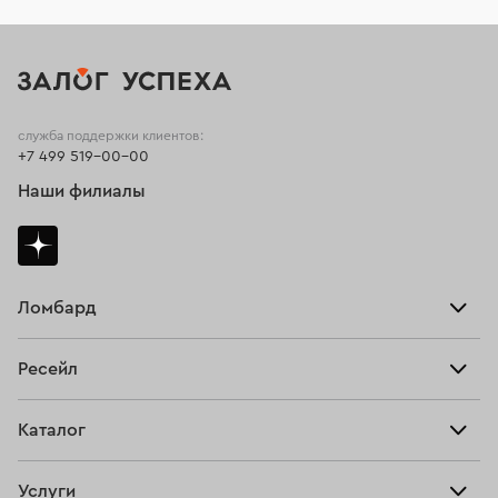
служба поддержки клиентов:
+7 499 519-00-00
Наши филиалы
Ломбард
Взять займ
Ресейл
Прайс-лист
Главная
Каталог
Тарифы
Продать
Все изделия
Скупка
Услуги
Купить