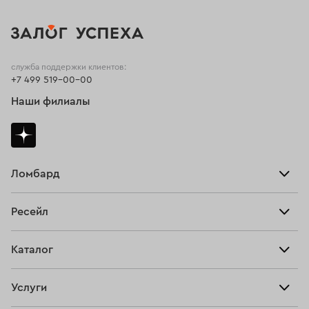
служба поддержки клиентов:
+7 499 519-00-00
Наши филиалы
Ломбард
Взять займ
Ресейл
Прайс-лист
Главная
Каталог
Тарифы
Продать
Все изделия
Скупка
Услуги
Купить
Кольца