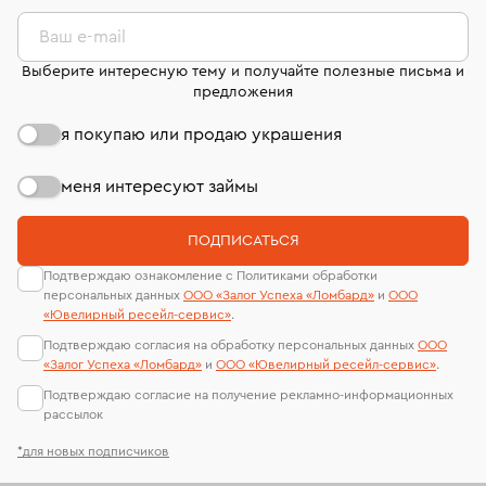
комиссионных украшений и часов смотрите на
лабораторий
странице
«Возврат украшений»
.
Ваш e-mail
Выберите интересную тему и получайте полезные письма и
предложения
я покупаю или продаю украшения
меня интересуют займы
ПОДПИСАТЬСЯ
Подтверждаю ознакомление с Политиками обработки
персональных данных
ООО «Залог Успеха «Ломбард»
и
ООО
«Ювелирный ресейл-сервиc»
.
Подтверждаю согласия на обработку персональных данных
ООО
«Залог Успеха «Ломбард»
и
ООО «Ювелирный ресейл-сервиc»
.
Подтверждаю согласие на получение рекламно-информационных
рассылок
*для новых подписчиков