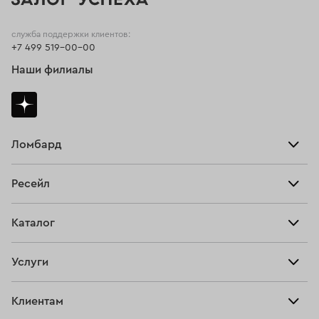
служба поддержки клиентов:
+7 499 519-00-00
Наши филиалы
Ломбард
Взять займ
Ресейл
Прайс-лист
Главная
Каталог
Тарифы
Продать
Все изделия
Скупка
Услуги
Купить
Кольца
Ювелирная мастерская
Взять займ
Клиентам
Серьги