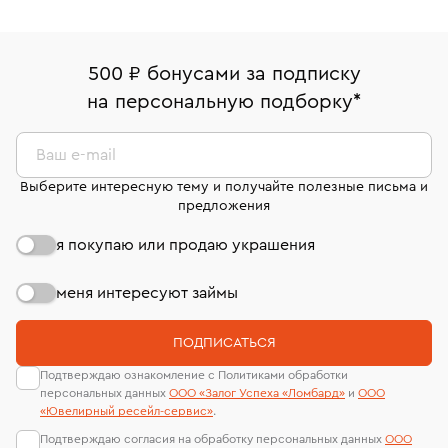
Система быстрых платежей (по QR-коду)
Наши украшения имеют клеймо Пробирной
Возврат
Экспертное заключение
палаты РФ и уникальный идентификационный
В кредит от Т-Банка (до 50 000 руб., на 3–6 мес.)
Вернем деньги без объяснения причины. У Вас есть
номер (УИН)
500 ₽ бонусами за подписку
право передумать, если изделие вам не подошло. 7
На особо ценные изделия получены
на персональную подборку
*
дней на возврат. Детальные условия возврата
сертификаты МГУ и других геммологических
комиссионных украшений и часов смотрите на
лабораторий
странице
«Возврат украшений»
.
Ваш e-mail
Выберите интересную тему и получайте полезные письма и
предложения
я покупаю или продаю украшения
меня интересуют займы
ПОДПИСАТЬСЯ
Подтверждаю ознакомление с Политиками обработки
персональных данных
ООО «Залог Успеха «Ломбард»
и
ООО
«Ювелирный ресейл-сервиc»
.
Подтверждаю согласия на обработку персональных данных
ООО