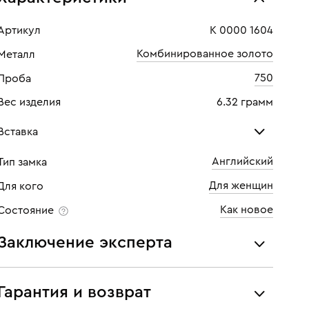
Артикул
К 0000 1604
Комбинированное золото
Металл
750
Проба
Вес изделия
6.32 грамм
Вставка
Английский
Тип замка
Бриллиант
Для женщин
Для кого
Количество
2 шт
Как новое
Состояние
Каратность
0,42
Заключение эксперта
Огранка
Круглая
Все украшения проходят экспертизу подлинности и
Цвет
6
соответствия характеристикам ювелирных изделий,
Гарантия и возврат
бриллиантов (вес, проба, драгоценный металл, цвет,
Чистота
5