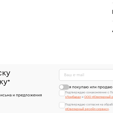
ску
Ваш e-mail
ку
*
я покупаю или продаю
Подтверждаю ознакомление с П
письма и предложения
«Ломбард»
и
ООО «Ювелирный р
Подтверждаю согласия на обраб
«Ювелирный ресейл-сервиc»
.