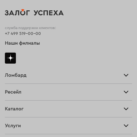
служба поддержки клиентов:
+7 499 519-00-00
Наши филиалы
Ломбард
Взять займ
Ресейл
Прайс-лист
Главная
Каталог
Тарифы
Продать
Все изделия
Скупка
Услуги
Купить
Кольца
Ювелирная мастерская