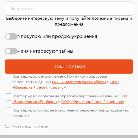
комиссионных украшений и часов смотрите на
лабораторий
странице
«Возврат украшений»
.
Ваш e-mail
Выберите интересную тему и получайте полезные письма и
предложения
я покупаю или продаю украшения
меня интересуют займы
ПОДПИСАТЬСЯ
Подтверждаю ознакомление с Политиками обработки
персональных данных
ООО «Залог Успеха «Ломбард»
и
ООО
«Ювелирный ресейл-сервиc»
.
Подтверждаю согласия на обработку персональных данных
ООО
«Залог Успеха «Ломбард»
и
ООО «Ювелирный ресейл-сервиc»
.
Подтверждаю согласие на получение рекламно-информационных
рассылок
*для новых подписчиков