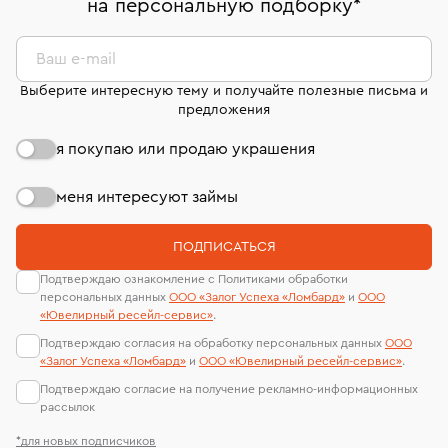
на персональную подборку
*
дней на возврат. Детальные условия возврата
сертификаты МГУ и других геммологических
комиссионных украшений и часов смотрите на
лабораторий
странице
«Возврат украшений»
.
Ваш e-mail
Выберите интересную тему и получайте полезные письма и
предложения
я покупаю или продаю украшения
меня интересуют займы
ПОДПИСАТЬСЯ
Подтверждаю ознакомление с Политиками обработки
персональных данных
ООО «Залог Успеха «Ломбард»
и
ООО
«Ювелирный ресейл-сервиc»
.
Подтверждаю согласия на обработку персональных данных
ООО
«Залог Успеха «Ломбард»
и
ООО «Ювелирный ресейл-сервиc»
.
Подтверждаю согласие на получение рекламно-информационных
рассылок
*для новых подписчиков