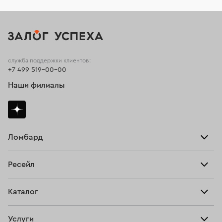
служба поддержки клиентов:
+7 499 519-00-00
Наши филиалы
Ломбард
Взять займ
Ресейл
Прайс-лист
Главная
Каталог
Тарифы
Продать
Все изделия
Скупка
Услуги
Купить