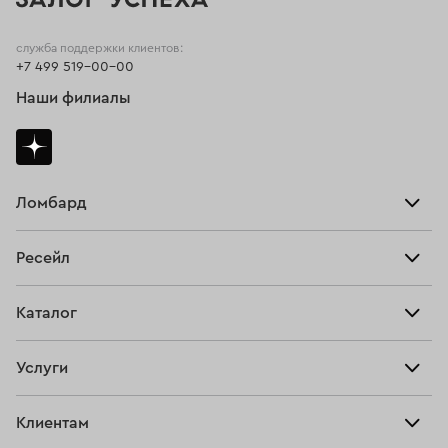
служба поддержки клиентов:
+7 499 519-00-00
Наши филиалы
Ломбард
Взять займ
Ресейл
Прайс-лист
Главная
Каталог
Тарифы
Продать
Все изделия
Скупка
Услуги
Купить
Кольца
Ювелирная мастерская
Взять займ
Клиентам
Серьги