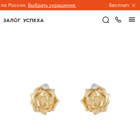
о России.
Выбрать украшение
Бесплатная дос