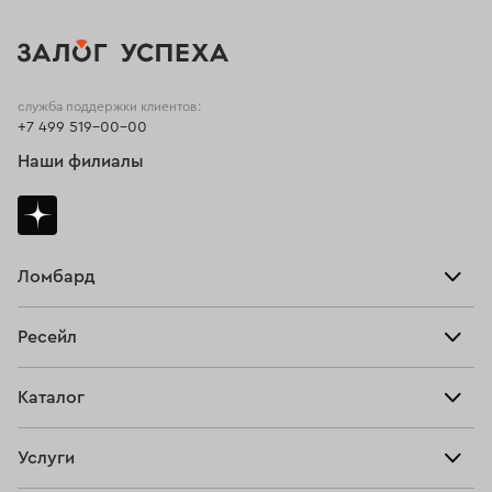
служба поддержки клиентов:
+7 499 519-00-00
Наши филиалы
Ломбард
Взять займ
Ресейл
Прайс-лист
Главная
Каталог
Тарифы
Продать
Все изделия
Скупка
Услуги
Купить
Кольца