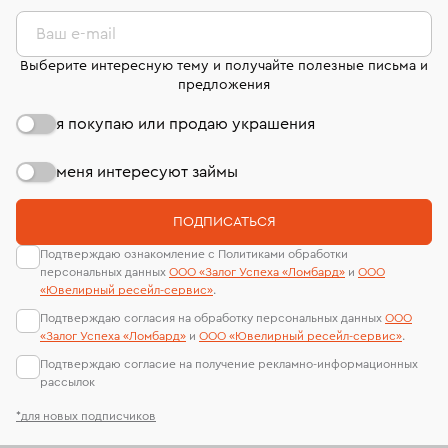
комиссионных украшений и часов смотрите на
лабораторий
странице
«Возврат украшений»
.
Ваш e-mail
Выберите интересную тему и получайте полезные письма и
предложения
я покупаю или продаю украшения
меня интересуют займы
ПОДПИСАТЬСЯ
Подтверждаю ознакомление с Политиками обработки
персональных данных
ООО «Залог Успеха «Ломбард»
и
ООО
«Ювелирный ресейл-сервиc»
.
Подтверждаю согласия на обработку персональных данных
ООО
«Залог Успеха «Ломбард»
и
ООО «Ювелирный ресейл-сервиc»
.
Подтверждаю согласие на получение рекламно-информационных
рассылок
*для новых подписчиков