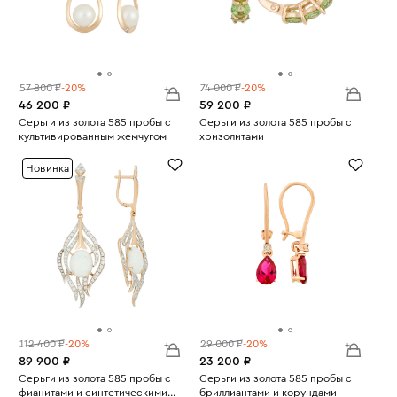
57 800 ₽
-20%
74 000 ₽
-20%
46 200 ₽
59 200 ₽
Серьги из золота 585 пробы с
Серьги из золота 585 пробы с
культивированным жемчугом
хризолитами
Вес:
4.44
Вес:
5.12
Новинка
112 400 ₽
-20%
29 000 ₽
-20%
89 900 ₽
23 200 ₽
Серьги из золота 585 пробы с
Серьги из золота 585 пробы с
фианитами и синтетическими
бриллиантами и корундами