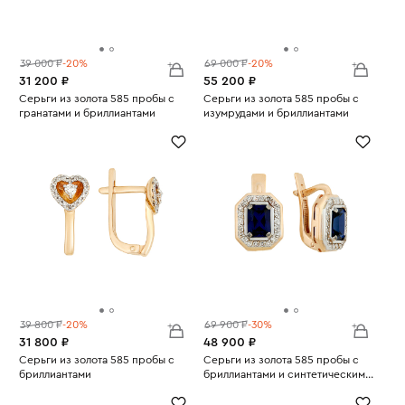
39 000 ₽
-20%
69 000 ₽
-20%
31 200 ₽
55 200 ₽
Серьги из золота 585 пробы с
Серьги из золота 585 пробы с
гранатами и бриллиантами
изумрудами и бриллиантами
Вес:
2.67
Вес:
4.3
39 800 ₽
-20%
69 900 ₽
-30%
31 800 ₽
48 900 ₽
Серьги из золота 585 пробы с
Серьги из золота 585 пробы с
бриллиантами
бриллиантами и синтетическими
Вес:
2.54
Вес:
сапфирами
5.04