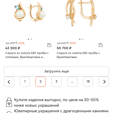
54 000 ₽
-20%
63 400 ₽
-20%
43 200 ₽
50 700 ₽
Серьги из золота 585 пробы с
Серьги из золота 585 пробы с
топазами, бриллиантами и
бриллиантами
Вес:
культивированным жемчугом
3.48
Вес:
3.7
Загрузить еще
1
2
3
...
18
Купите изделия выгодно, по цене на 30-50%
ниже новых украшений
Ювелирные украшения с драгоценными камнями