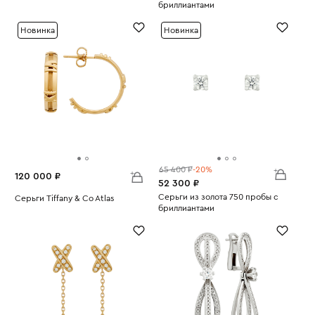
бриллиантами
Вес:
8.98
Вес:
4.2
Новинка
Новинка
65 400 ₽
-20%
120 000 ₽
52 300 ₽
Серьги из золота 750 пробы с
Серьги Tiffany & Co Atlas
бриллиантами
Вес:
7.94
Вес:
2.32