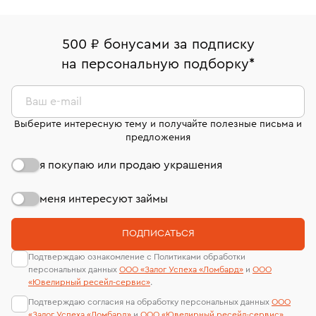
Золотые серьги пусеты (гвоздики) с бриллиантами
500 ₽ бонусами за подписку
Золотые серьги пусеты (гвоздики)
Серьги Cartier
на персональную подборку
*
Серьги Tiffany & Co
Серьги Bvlgari
Серьги Chopard
Ваш e-mail
Серьги с черными бриллиантами
Серьги с жемчугом
Выберите интересную тему и получайте полезные письма и
предложения
Серьги с сапфиром и бриллиантами
я покупаю или продаю украшения
Серьги с голубым топазом
Серьги конго
Серьги с изумрудом
Серьги из платины
меня интересуют займы
Серьги с желтыми бриллиантами
Серьги с топазом
ПОДПИСАТЬСЯ
Серьги с изумрудами и бриллиантами
Подтверждаю ознакомление с Политиками обработки
персональных данных
ООО «Залог Успеха «Ломбард»
и
ООО
Серьги с белым топазом
Серьги с рубином
«Ювелирный ресейл-сервиc»
.
Подтверждаю согласия на обработку персональных данных
ООО
Серьги дорожка с бриллиантами
Серьги с турмалином
«Залог Успеха «Ломбард»
и
ООО «Ювелирный ресейл-сервиc»
.