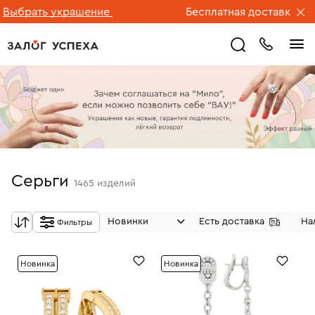
ать украшение
Бесплатная доставка ювелирн
Серьги
1465
изделий
Новинки
Есть доставка
На
Фильтры
Новинка
Новинка