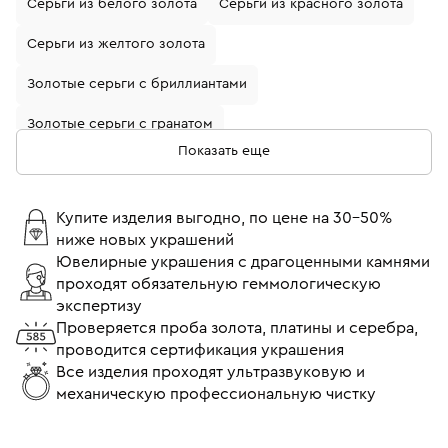
Серьги из белого золота
Серьги из красного золота
Серьги из желтого золота
Золотые серьги с бриллиантами
Золотые серьги с гранатом
Показать еще
Золотые серьги с жемчугом
Золотые серьги с изумрудом
Купите изделия выгодно, по цене на 30-50%
ниже новых украшений
Золотые серьги с рубином
Ювелирные украшения с драгоценными камнями
проходят обязательную геммологическую
Серьги из белого золота с бриллиантами
экспертизу
Серьги пусеты (гвоздики)
Серьги с бриллиантами
Проверяется проба золота, платины и серебра,
проводится сертификация украшения
Серьги 750 пробы
Все изделия проходят ультразвуковую и
механическую профессиональную чистку
Серьги пусеты (гвоздики) с бриллиантами
Серьги пусеты (гвоздики) из белого золота