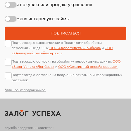
я покупаю или продаю украшения
меня интересуют займы
ПОДПИСАТЬСЯ
Подтверждаю ознакомление с Политиками обработки
персональных данных
ООО «Залог Успеха «Ломбард»
и
ООО
«Ювелирный ресейл-сервиc»
.
Подтверждаю согласия на обработку персональных данных
ООО
«Залог Успеха «Ломбард»
и
ООО «Ювелирный ресейл-сервиc»
.
Подтверждаю согласие на получение рекламно-информационных
рассылок
*для новых подписчиков
служба поддержки клиентов: