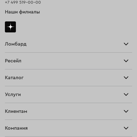
+7 499 519-00-00
Наши филиалы
Ломбард
Взять займ
Ресейл
Прайс-лист
Главная
Каталог
Тарифы
Продать
Все изделия
Скупка
Услуги
Купить
Кольца
Ювелирная мастерская
Взять займ
Клиентам
Серьги
Прочие услуги
Оплатить проценты
Браслеты
Компания
О нас
Доставка и оплата
Цепи